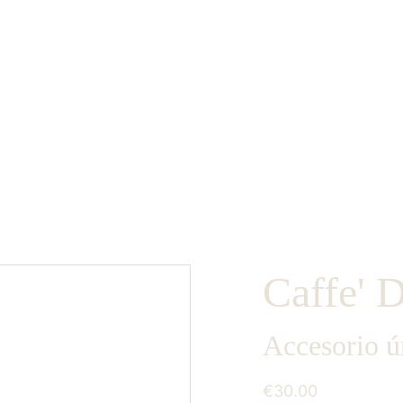
envio gratis en españa / international gratis si llegas a 130 euro
Caffe' 
Accesorio ú
€30.00